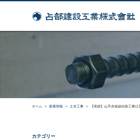
ホーム
>
新着情報
>
土木工事
>
【実績】山手赤坂線街路工事(2工
カテゴリー